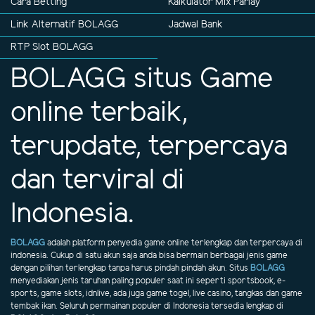
Cara Betting
Kalkulator Mix Parlay
Link Alternatif BOLAGG
Jadwal Bank
RTP Slot BOLAGG
BOLAGG situs Game
online terbaik,
terupdate, terpercaya
dan terviral di
Indonesia.
BOLAGG
adalah platform penyedia game online terlengkap dan terpercaya di
indonesia. Cukup di satu akun saja anda bisa bermain berbagai jenis game
dengan pilihan terlengkap tanpa harus pindah pindah akun. Situs
BOLAGG
menyediakan jenis taruhan paling populer saat ini seperti sportsbook, e-
sports, game slots, idnlive, ada juga game togel, live casino, tangkas dan game
tembak ikan. Seluruh permainan populer di Indonesia tersedia lengkap di