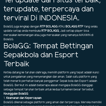
Terupdate dari situs terbaik,
terupdate, terpercaya dan
terviral Di INDONESIA.
BolaGG juga lengkap dengan
RTP BOLAGG
ATAU
BOLAGG RTP
Yang selalu
update setiap anda membuka
RTP BOLAGG
, Jadi setiap player bisa
merasakan kemenangan atau juga merasakan yang namanya MAXWIN di
BolaGG.
BolaGG: Tempat Bettingan
Sepakbola dan Esport
Terbaik
Ketika datang ke taruhan olahraga, memilih platform yang tepat adalah kunci
untuk pengalaman yang menyenangkan dan aman. Salah satu platform yang
telah menarik perhatian banyak penggemar Sepak bola dan Esport adalah
BolaGG. Berikut ini adalah beberapa alasan mengapa BolaGG dianggap
sebagai tempat taruhan terbaik untuk kedua turnamen besar tersebut.
Keunggulan BolaGG
1.
Keamanan dan Kepercayaan
BolaGG dikenal sebagai platform yang aman dan terpercaya. Mereka memiliki