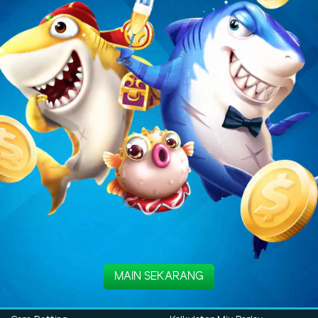
MAIN SEKARANG